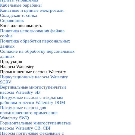
Пульты управления
Кабельные барабаны
Канатные и цепные электротали
Складская техника
Справочник
Конфиденциальность
▼
Политика использования файлов
cookie
Политика обработки персональных
данных
Согласие на обработку персональных
данных
Продукция
▼
Насосы Waterstry
▼
Промышленные насосы Waterstry
▼
Циркуляционные насосы Waterstry
SCRV
Вертикальные многоступенчатые
насосы Waterstry SB
Погружные насосы с открытым
рабочим колесом Waterstry DOM
Погружные насосы для
промышленного применения
Waterstry SWQ
Горизонтальные многоступенчатые
насосы Waterstry CB, CBI
Насосы погружные фекальные с