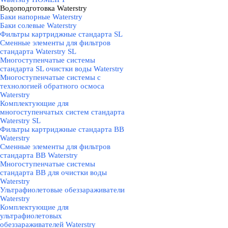
Водоподготовка Waterstry
▼
Баки напорные Waterstry
Баки солевые Waterstry
Фильтры картриджные стандарта SL
Cменные элементы для фильтров
стандарта Waterstry SL
Многоступенчатые системы
стандарта SL очистки воды Waterstry
Многоступенчатые системы с
технологией обратного осмоса
Waterstry
Комплектующие для
многоступенчатых систем стандарта
Waterstry SL
Фильтры картриджные стандарта BB
Waterstry
Cменные элементы для фильтров
стандарта BB Waterstry
Многоступенчатые системы
стандарта BB для очистки воды
Waterstry
Ультрафиолетовые обеззараживатели
Waterstry
Комплектующие для
ультрафиолетовых
обеззараживателей Waterstry