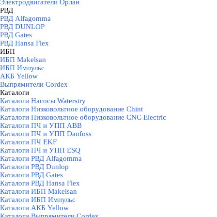
Электродвигатели Орлан
РВД
▼
РВД Alfagomma
РВД DUNLOP
РВД Gates
РВД Hansa Flex
ИБП
▼
ИБП Makelsan
ИБП Импульс
АКБ Yellow
Выпрямители Cordex
Каталоги
▼
Каталоги Насосы Waterstry
Каталоги Низковольтное оборудование Chint
Каталоги Низковольтное оборудование CNC Electric
Каталоги ПЧ и УПП ABB
Каталоги ПЧ и УПП Danfoss
Каталоги ПЧ EKF
Каталоги ПЧ и УПП ESQ
Каталоги РВД Alfagomma
Каталоги РВД Dunlop
Каталоги РВД Gates
Каталоги РВД Hansa Flex
Каталоги ИБП Makelsan
Каталоги ИБП Импульс
Каталоги АКБ Yellow
Каталоги Выпрямители Cordex