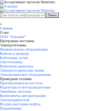
Перейти к контенту
Поиск
Пропустить меню
×
Главная
О нас
▼
ООО "Альпарк"
Программа поставок
▼
Электротехника
▼
Низковольтное оборудование
Кабели и провода
Кабельные лотки
Светотехника
Кабельная арматура
Электротехнические шины
Электрощитовое оборудование
Приводная техника
▼
Преобразователи частоты
Редукторы и мотор-редукторы
Линейные системы
Компоненты автоматизации
Электродвигатели
Втулки шестерни муфты
Подшипники