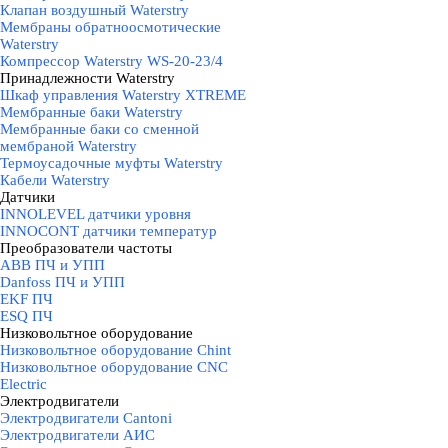
Клапан воздушный Waterstry
Мембраны обратноосмотические
Waterstry
Компрессор Waterstry WS-20-23/4
Принадлежности Waterstry
▼
Шкаф управления Waterstry XTREME
Мембранные баки Waterstry
Мембранные баки со сменной
мембраной Waterstry
Термоусадочные муфты Waterstry
Кабели Waterstry
Датчики
▼
INNOLEVEL датчики уровня
INNOCONT датчики температур
Преобразователи частоты
▼
ABB ПЧ и УПП
Danfoss ПЧ и УПП
EKF ПЧ
ESQ ПЧ
Низковольтное оборудование
▼
Низковольтное оборудование Chint
Низковольтное оборудование CNC
Electric
Электродвигатели
▼
Электродвигатели Cantoni
Электродвигатели АИС