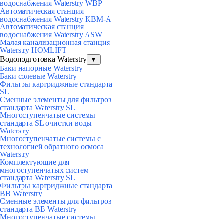
водоснабжения Waterstry WBP
Автоматическая станция
водоснабжения Waterstry KBM-A
Автоматическая станция
водоснабжения Waterstry ASW
Малая канализационная станция
Waterstry HOMLIFT
Водоподготовка Waterstry
▼
Баки напорные Waterstry
Баки солевые Waterstry
Фильтры картриджные стандарта
SL
Cменные элементы для фильтров
стандарта Waterstry SL
Многоступенчатые системы
стандарта SL очистки воды
Waterstry
Многоступенчатые системы с
технологией обратного осмоса
Waterstry
Комплектующие для
многоступенчатых систем
стандарта Waterstry SL
Фильтры картриджные стандарта
BB Waterstry
Cменные элементы для фильтров
стандарта BB Waterstry
Многоступенчатые системы