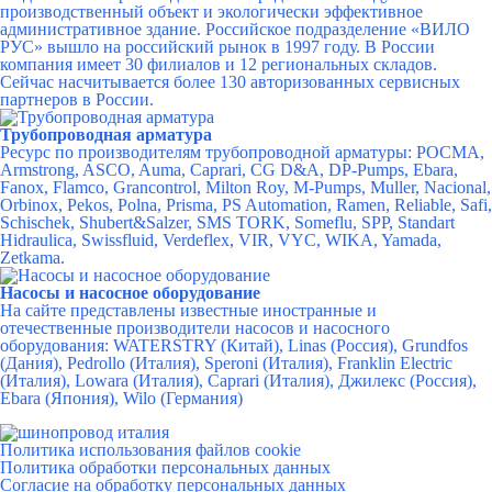
производственный объект и экологически эффективное
административное здание. Российское подразделение «ВИЛО
РУС» вышло на российский рынок в 1997 году. В России
компания имеет 30 филиалов и 12 региональных складов.
Сейчас насчитывается более 130 авторизованных сервисных
партнеров в России.
Трубопроводная арматура
Ресурс по производителям трубопроводной арматуры:
РОСМА
,
Armstrong
,
ASCO
,
Auma
,
Caprari
,
CG D&A
,
DP-Pumps
,
Ebara
,
Fanox
,
Flamco
,
Grancontrol
,
Milton Roy
,
M-Pumps
,
Muller
,
Nacional
,
Orbinox
,
Pekos
,
Polna
,
Prisma
,
PS Automation
,
Ramen
,
Reliable
,
Safi
,
Schischek
,
Shubert&Salzer
,
SMS TORK
,
Someflu
,
SPP
,
Standart
Hidraulica
,
Swissfluid
,
Verdeflex
,
VIR
,
VYC
,
WIKA
,
Yamada
,
Zetkama
.
Насосы и насосное оборудование
На сайте представлены известные иностранные и
отечественные производители насосов и насосного
оборудования:
WATERSTRY (Китай), Linas (Россия), Grundfos
(Дания), Pedrollo (Италия), Speroni (Италия), Franklin Electric
(Италия), Lowara (Италия), Caprari (Италия), Джилекс (Россия),
Ebara (Япония), Wilo (Германия)
Политика использования файлов cookie
Политика обработки персональных данных
Согласие на обработку персональных данных