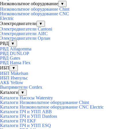
Низковольтное оборудование
▼
Низковольтное оборудование Chint
Низковольтное оборудование CNC
Electric
Электродвигатели
▼
Электродвигатели Cantoni
Электродвигатели АИС
Электродвигатели Орлан
РВД
▼
РВД Alfagomma
РВД DUNLOP
РВД Gates
РВД Hansa Flex
ИБП
▼
ИБП Makelsan
ИБП Импульс
АКБ Yellow
Выпрямители Cordex
Каталоги
▼
Каталоги Насосы Waterstry
Каталоги Низковольтное оборудование Chint
Каталоги Низковольтное оборудование CNC Electric
Каталоги ПЧ и УПП ABB
Каталоги ПЧ и УПП Danfoss
Каталоги ПЧ EKF
Каталоги ПЧ и УПП ESQ