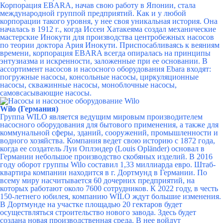
Корпорация EBARA, начав свою работу в Японии, стала
международной группой предприятий. Как и у любой
корпорации такого уровня, у нее своя уникальная история. Она
началась в 1912 г., когда Иссеи Хатакеяма создал механические
мастерские Инокути для производства центробежных насосов
по теории доктора Ария Инокути. Приспосабливаясь к веяниям
времени, корпорация EBARA всегда опиралась на принципы
энтузиазма и искренности, заложенные при ее основании. В
ассортимент насосов и насосного оборудования Ebara входят:
погружные насосы, консольные насосы, циркуляционные
насосы, скважинные насосы, моноблочные насосы,
самовсасывающие насосы.
Wilo (Германия)
Группа WILO является ведущим мировым производителем
насосного оборудования для бытового применения, а также для
коммунальной сферы, зданий, сооружений, промышленности и
водного хозяйства. Компания ведет свою историю с 1872 года,
когда ее создатель Луи Оплэндер (Louis Opländer) основал в
Германии небольшое производство скобяных изделий. В 2016
году оборот группы Wilo составил 1,33 миллиарда евро. Штаб-
квартира компании находится в г. Дортмунд в Германии. По
всему миру насчитывается 60 дочерних предприятий, на
которых работают около 7600 сотрудников. К 2022 году, в честь
150-летнего юбилея, компанию WILO ждут большие изменения.
В Дортмунде на участке площадью 20 гектаров будет
осуществляться строительство нового завода. Здесь будет
создана новая производственная среда. В нее войдут