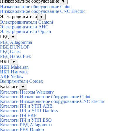
Низковольтное оборудование
▼
Низковольтное оборудование Chint
Низковольтное оборудование CNC Electric
Электродвигатели
▼
Электродвигатели Cantoni
Электродвигатели АИС
Электродвигатели Орлан
РВД
▼
РВД Alfagomma
РВД DUNLOP
РВД Gates
РВД Hansa Flex
ИБП
▼
ИБП Makelsan
ИБП Импульс
АКБ Yellow
Выпрямители Cordex
Каталоги
▼
Каталоги Насосы Waterstry
Каталоги Низковольтное оборудование Chint
Каталоги Низковольтное оборудование CNC Electric
Каталоги ПЧ и УПП ABB
Каталоги ПЧ и УПП Danfoss
Каталоги ПЧ EKF
Каталоги ПЧ и УПП ESQ
Каталоги РВД Alfagomma
Каталоги РВД Dunlop