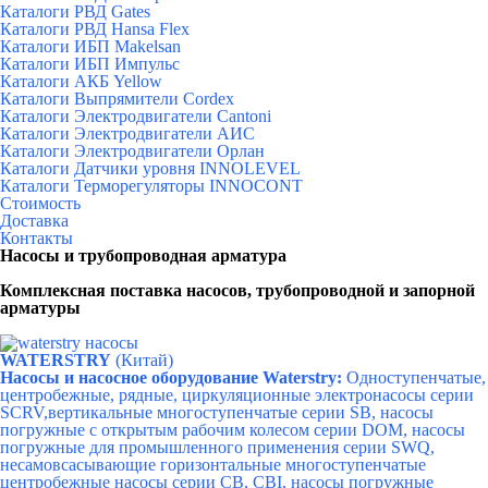
Каталоги РВД Gates
Каталоги РВД Hansa Flex
Каталоги ИБП Makelsan
Каталоги ИБП Импульс
Каталоги АКБ Yellow
Каталоги Выпрямители Cordex
Каталоги Электродвигатели Cantoni
Каталоги Электродвигатели АИС
Каталоги Электродвигатели Орлан
Каталоги Датчики уровня INNOLEVEL
Каталоги Терморегуляторы INNOCONT
Стоимость
Доставка
Контакты
Насосы и трубопроводная арматура
Комплексная поставка насосов, трубопроводной и запорной
арматуры
WATERSTRY
(Китай)
Насосы и насосное оборудование Waterstry:
Одноступенчатые,
центробежные, рядные, циркуляционные электронасосы серии
SCRV,вертикальные многоступенчатые серии SB, насосы
погружные с открытым рабочим колесом серии DOM, насосы
погружные для промышленного применения серии SWQ,
несамовсасывающие горизонтальные многоступенчатые
центробежные насосы серии CB, CBI,
насосы погружные