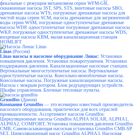
фекальные с режущим механизмом серии WFM-GR,
скважинные насосы 3ST, SPS, STS, винтовые насосы SBO,
дренажные насосы WTS, погружные дренажные насосы для
чистой воды серии SCM, насосы дренажные для загрязненной
воды серии WSM, погружные одноступенчатые дренажные
насосы WDP, одноступенчатые погружные дренажные насосы
WKP, погружные одноступенчатые дренажные насосы WDS,
вихревые насосы KBM, малая канализационная станция
HOMLIFT
Linas
(Россия)
Linas насосы и насосное оборудование Линас
: Установки
повышения давления.
Установки пожаротушения.
Установки
поддержания давления.
Канализационные насосные станции.
Вертикальные многоступенчатые насосы.
Вертикальные
одноступенчатые насосы.
Консольно-моноблочные насосы.
Консольные насосы.
Погружные канализационные насосы.
Насосы с мокрым ротором.
Блок редуцирующих устройств.
Шкафы управления.
Блочные тепловые пункты.
Grundfos
(Дания)
Компания Grundfos
— это всемирно известный производитель
насосного оборудования, практически для всех отраслей
промышленности.
Ассортимент насосов Grundfos:
Циркуляционные насосы Grundfos ALPHA SOLAR,
ALPHA1,
ALPHA2,
COMFORT,
Установка повышения давления Grundfos
CMB,
Самовсасывающая насосная установка Grundfos CMB-SP
SET,
Циркуляционный насос Grundfos ALPHA3,
Насосная