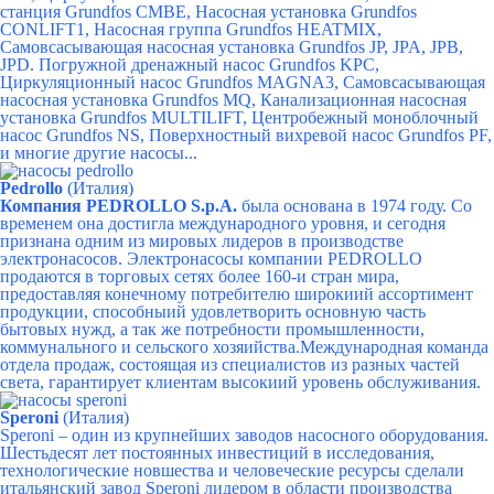
станция Grundfos CMBE,
Насосная установка Grundfos
CONLIFT1,
Насосная группа Grundfos HEATMIX,
Самовсасывающая насосная установка Grundfos JP,
JPA,
JPB,
JPD.
Погружной дренажный насос Grundfos KPC,
Циркуляционный насос Grundfos MAGNA3,
Самовсасывающая
насосная установка Grundfos MQ,
Канализационная насосная
установка Grundfos MULTILIFT,
Центробежный моноблочный
насос Grundfos NS,
Поверхностный вихревой насос Grundfos PF,
и многие другие насосы...
Pedrollo
(Италия)
Компания PEDROLLO S.p.A.
была основана в 1974 году. Со
временем она достигла международного уровня, и сегодня
признана одним из мировых лидеров в производстве
электронасосов. Электронасосы компании PEDROLLO
продаются в торговых сетях более 160-и стран мира,
предоставляя конечному потребителю широкиий ассортимент
продукции, способныий удовлетворить основную часть
бытовых нужд, а так же потребности промышленности,
коммунального и сельского хозяийства.Международная команда
отдела продаж, состоящая из специалистов из разных частей
света, гарантирует клиентам высокиий уровень обслуживания.
Speroni
(Италия)
Speroni – один из крупнейших заводов насосного оборудования.
Шестьдесят лет постоянных инвестиций в исследования,
технологические новшества и человеческие ресурсы сделали
итальянский завод Speroni лидером в области производства