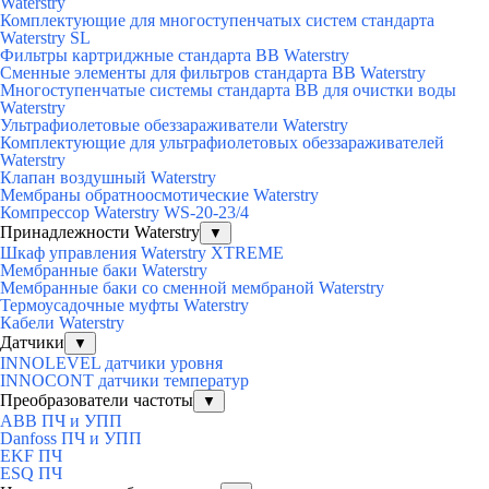
Waterstry
Комплектующие для многоступенчатых систем стандарта
Waterstry SL
Фильтры картриджные стандарта BB Waterstry
Cменные элементы для фильтров стандарта BB Waterstry
Многоступенчатые системы стандарта BB для очистки воды
Waterstry
Ультрафиолетовые обеззараживатели Waterstry
Комплектующие для ультрафиолетовых обеззараживателей
Waterstry
Клапан воздушный Waterstry
Мембраны обратноосмотические Waterstry
Компрессор Waterstry WS-20-23/4
Принадлежности Waterstry
▼
Шкаф управления Waterstry XTREME
Мембранные баки Waterstry
Мембранные баки со сменной мембраной Waterstry
Термоусадочные муфты Waterstry
Кабели Waterstry
Датчики
▼
INNOLEVEL датчики уровня
INNOCONT датчики температур
Преобразователи частоты
▼
ABB ПЧ и УПП
Danfoss ПЧ и УПП
EKF ПЧ
ESQ ПЧ