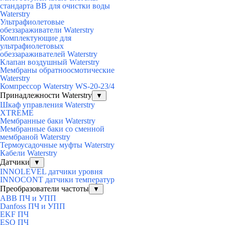
стандарта BB для очистки воды
Waterstry
Ультрафиолетовые
обеззараживатели Waterstry
Комплектующие для
ультрафиолетовых
обеззараживателей Waterstry
Клапан воздушный Waterstry
Мембраны обратноосмотические
Waterstry
Компрессор Waterstry WS-20-23/4
Принадлежности Waterstry
▼
Шкаф управления Waterstry
XTREME
Мембранные баки Waterstry
Мембранные баки со сменной
мембраной Waterstry
Термоусадочные муфты Waterstry
Кабели Waterstry
Датчики
▼
INNOLEVEL датчики уровня
INNOCONT датчики температур
Преобразователи частоты
▼
ABB ПЧ и УПП
Danfoss ПЧ и УПП
EKF ПЧ
ESQ ПЧ